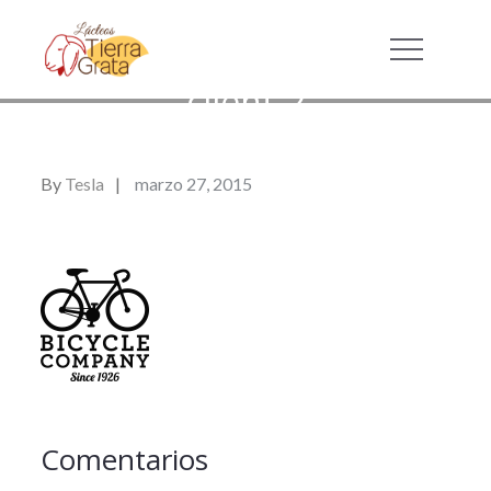
Lacteos Tierra Grata
Lácteos de leche de cabra
client-2
By
Tesla
marzo 27, 2015
Comentarios